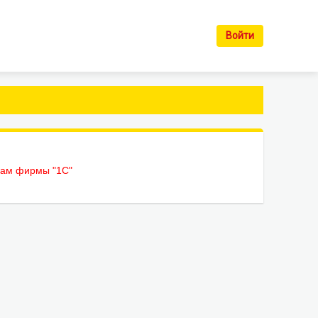
Войти
рам фирмы "1С"