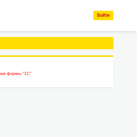
Войти
рам фирмы "1С"