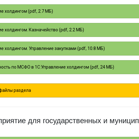
е холдингом (pdf, 2.7 МБ)
е холдингом. Казначейство (pdf, 2.2 МБ)
е холдингом. Управление закупками (pdf, 10.8 МБ)
ность по МСФО в 1С:Управление холдингом (pdf, 24 МБ)
 файлы раздела
приятие для государственных и муници