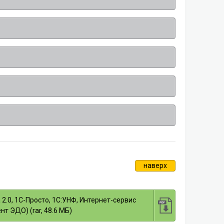
наверх
2.0, 1С-Просто, 1С:УНФ, Интернет-сервис
т ЭДО) (rar, 48.6 МБ)