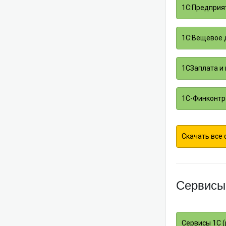
1С:Предприят
1С:Вещевое д
1СЗаплата и 
1С-Финконтро
Скачать все
Сервисы
Сервисы 1С (p