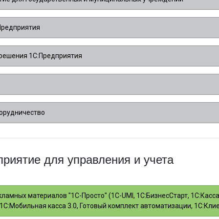
Предприятия
решения 1С:Предприятия
сорудничество
риятие для управления и учета
ламных материалов "1С-Просто" (1С-UMI, 1С:БизнесСтарт, 1С:Касса 
, 1С:Мобильная касса 3.0, Готовый комплект автоматизации, 1С:Клиен