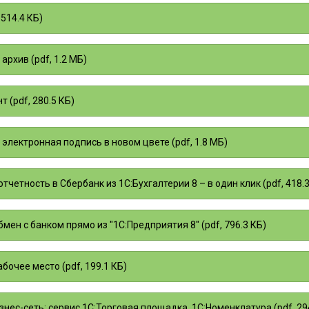
 514.4 КБ)
архив (pdf, 1.2 МБ)
 (pdf, 280.5 КБ)
лектронная подпись в новом цвете (pdf, 1.8 МБ)
тчетность в Сбербанк из 1С:Бухгалтерии 8 – в один клик (pdf, 418.3
бмен с банком прямо из "1С:Предприятия 8" (pdf, 796.3 КБ)
абочее место (pdf, 199.1 КБ)
знес-сеть: сервис 1С:Торговая площадка, 1С:Номенклатура (pdf, 29