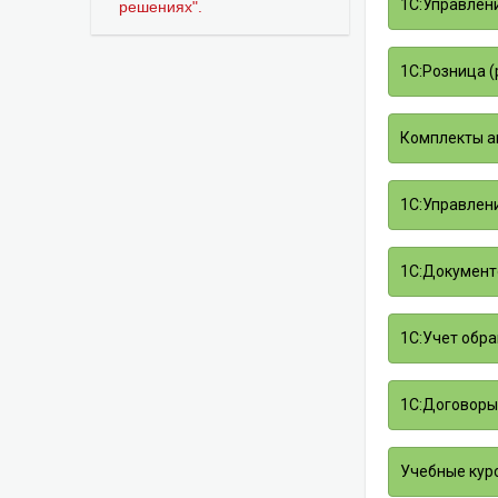
1С:Управлени
решениях".
1С:Розница (p
Комплекты а
1С:Управлени
1С:Документо
1С:Учет обра
1С:Договоры 
Учебные курс