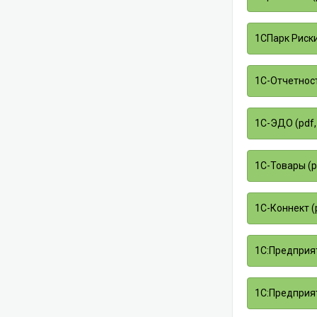
1СПарк Риски 
1С-Отчетност
1С-ЭДО (pdf,
1С-Товары (pd
1С-Коннект (p
1С:Предприят
1С:Предприят