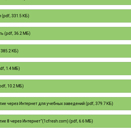
(pdf, 331.5 КБ)
ь (pdf, 36.2 МБ)
 385.2 КБ)
f, 1.4 МБ)
df, 10.2 МБ)
ие через Интернет для учебных заведений (pdf, 379.7 КБ)
ие 8 через Интернет"(1cfresh.com) (pdf, 6.6 МБ)