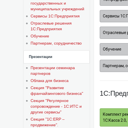
государственных и
муниципальных учреждений
Сервисы 1С:Предприятия
Сервисы 1С:
Отраслевые решения
1С:Предприятия
Отраслевые 
Обучение
Партнерам, сорудничество
Обучение
Презентации
Партнерам, 
Презентации семинара
партнеров
Облака для бизнеса
Секция "Развитие
1С:Предп
франчайзингового бизнеса"
Секция "Регулярное
сопровождение - 1С:ИТС и
другие сервисы"
Комплект рек
Секция "1С:ERP –
1С:Касса 2.0
продвижение".