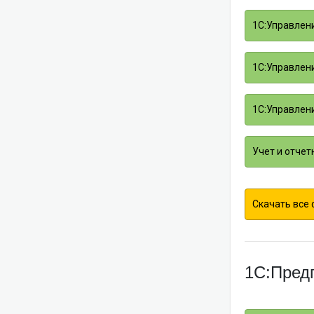
1С:Управлени
1С:Управлени
1С:Управлени
Учет и отчет
Скачать все
1С:Пред