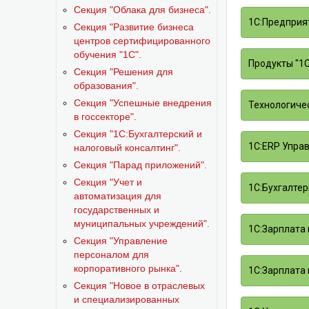
Секция "Облака для бизнеса".
1С:Предприят
Секция "Развитие бизнеса
центров сертифицированного
обучения "1С".
Продукты "1С
Секция "Решения для
образования".
Секция "Успешные внедрения
Технологичес
в госсекторе".
Секция "1С:Бухгалтерский и
1С:ERP Управ
налоговый консалтинг".
Секция "Парад приложений".
Секция "Учет и
1С:Бухгалтери
автоматизация для
государственных и
муниципальных учреждений".
1С:Зарплата 
Секция "Управление
персоналом для
корпоративного рынка".
1С:Зарплата 
Секция "Новое в отраслевых
и специализированных