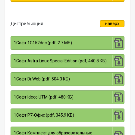
Дистрибьюция
наверх
1Софт 1С152doc (pdf, 2.7 МБ)
1Софт Astra Linux Special Edition (pdf, 440.8 КБ)
1Софт Dr.Web (pdf, 504.3 КБ)
1Софт Ideco UTM (pdf, 480 КБ)
1Софт Р7-Офис (pdf, 345.9 КБ)
1Софт Комплект для образовательных